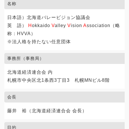
名称
日本語）北海道バレービジョン協議会
英 語）
H
okkaido
V
alley
V
ision
A
ssociation（略
称：HVVA）
※法人格を持たない任意団体
事務所（事務局）
北海道経済連合会 内
札幌市中央区北1条西3丁目3 札幌MNビル8階
会長
藤井 裕（北海道経済連合会 会長）
目的